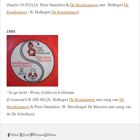
(Starlet 10 053) [A: Peter Smulders &
De Houtklappers
met Hofkapel
De
Konthamers
/ B: Hofkapel
De Kontkamers
]
1984
- As ge lacht / B'ons, b'ullie en b'alleman
(Crossroad CR 280 48) [A: Hofkapel
De Konthamers
met zang van
De
Houtklappers
& Peter Smulders / B: Dweilkapel De Klooiers met zang van
de De Scholken]
Delen
Deel
Pinnen
Delen