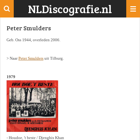
NLDiscografie.nl
Ga
direct
naar
Peter Smulders
de
hoofdinhoud
Geb. Oss 1944, overleden 2006.
> Naar
Peter Smulders
uit Tilburg.
1979
- Houdoe, 't beste / Djenghis Khan