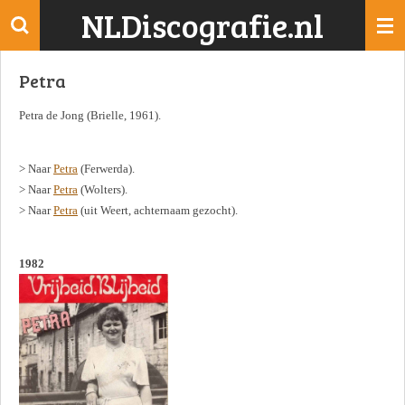
NLDiscografie.nl
Ga
direct
naar
Petra
de
hoofdinhoud
Petra de Jong (Brielle, 1961).
> Naar
Petra
(Ferwerda).
> Naar
Petra
(Wolters).
> Naar
Petra
(uit Weert, achternaam gezocht).
1982