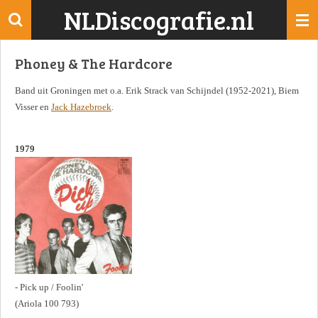
NLDiscografie.nl
Ga
direct
naar
Phoney & The Hardcore
de
hoofdinhoud
Band uit Groningen met o.a. Erik Strack van Schijndel (1952-2021), Biem
Visser en
Jack Hazebroek
.
1979
- Pick up / Foolin'
(Ariola 100 793)