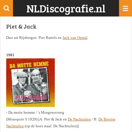
NLDiscografie.nl
Ga
direct
naar
Piet & Jack
de
hoofdinhoud
Duo uit Rijsbergen: Piet Bartels en
Jack van Opstal
.
1981
- Da motte hemme / 's Morgensvroeg
(Monopole S 1929) [A: Piet & Jack en
De Nachtuilen
/ B:
De Beierse
Nachtuilen
(op de hoes staat: De Nachtuilen)]