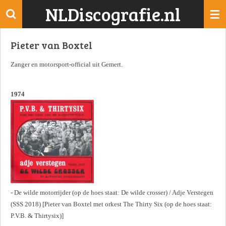
NLDiscografie.nl
Ga
direct
naar
Pieter van Boxtel
de
hoofdinhoud
Zanger en motorsport-official uit Gemert.
1974
- De wilde motorrijder (op de hoes staat: De wilde crosser) / Adje Verstegen
(SSS 2018) [Pieter van Boxtel met orkest The Thirty Six (op de hoes staat:
P.V.B. & Thirtysix)]