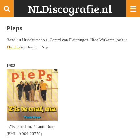
NLDiscografie.nl
Ga
direct
naar
Pleps
de
hoofdinhoud
Band uit Utrecht met o.a. Gerard van Plateringen, Nico Witkamp (ook in
The Jets
) en Joop de Nijs.
1982
- Z'is te maf, ma / Tante Door
(EMI 1A 006-26779)