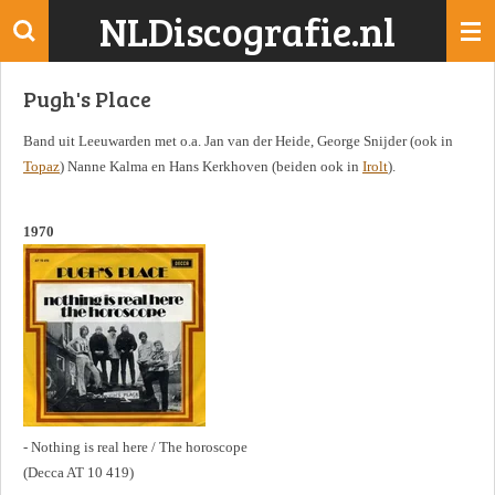
NLDiscografie.nl
Ga
direct
naar
Pugh's Place
de
hoofdinhoud
Band uit Leeuwarden met o.a. Jan van der Heide, George Snijder (ook in
Topaz
) Nanne Kalma en Hans Kerkhoven (beiden ook in
Irolt
).
1970
- Nothing is real here / The horoscope
(Decca AT 10 419)