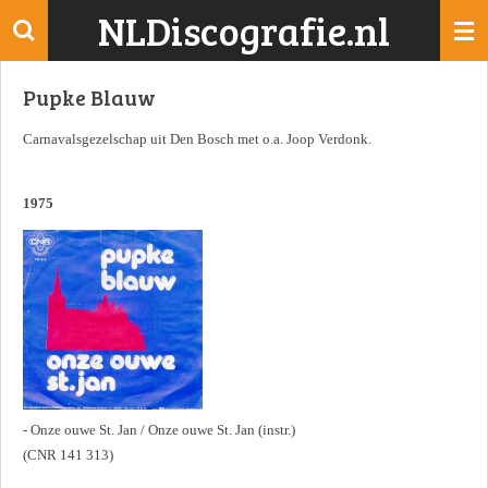
NLDiscografie.nl
Ga
direct
naar
Pupke Blauw
de
hoofdinhoud
Carnavalsgezelschap uit Den Bosch met o.a. Joop Verdonk.
1975
- Onze ouwe St. Jan / Onze ouwe St. Jan (instr.)
(CNR 141 313)