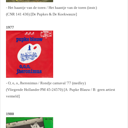
- Het haantje van de toren / Het haantje van de toren (instr.)
(CNR 141 436) [De Pupkes & De Koekwauze]
1977
- O, o, o, Jheronimus / Rondje carnaval '77 (medley)
(Vliegende Hollander PM 45-24570) [A: Pupke Blauw / B: geen artiest
vermeld]
1980