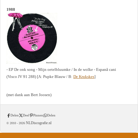
1988
- EP De onk song - Mijn oetelbluumke / In de wolke - Espanã cani
(Visco JV 91 288) [A: Pupke Blauw / B:
De Krukskes
]
(met dank aan Bert Joosen)
Delen
Deel
Pinnen
Delen
NLDiscografie.nl
© 2010 -
2026