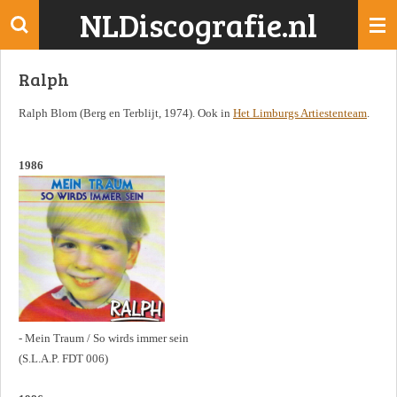
NLDiscografie.nl
Ga
direct
naar
Ralph
de
hoofdinhoud
Ralph Blom (Berg en Terblijt, 1974). Ook in
Het Limburgs Artiestenteam
.
1986
- Mein Traum / So wirds immer sein
(S.L.A.P. FDT 006)