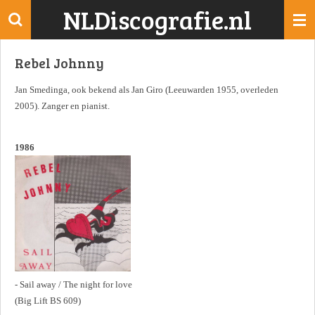
NLDiscografie.nl
Ga
direct
naar
Rebel Johnny
de
hoofdinhoud
Jan Smedinga, ook bekend als Jan Giro (Leeuwarden 1955, overleden
2005). Zanger en pianist.
1986
- Sail away / The night for love
(Big Lift BS 609)