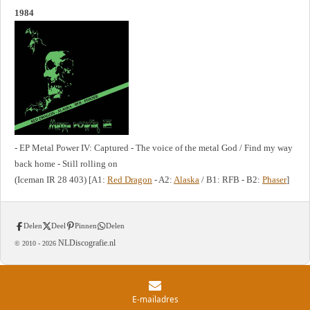
1984
- EP Metal Power IV: Captured - The voice of the metal God / Find my way
back home - Still rolling on
(Iceman IR 28 403) [A1:
Red Dragon
- A2:
Alaska
/ B1: RFB - B2:
Phaser
]
Delen
Deel
Pinnen
Delen
NLDiscografie.nl
© 2010 -
2026
E-mailadres