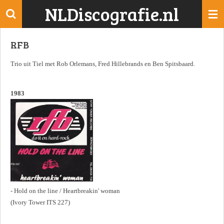
NLDiscografie.nl
Ga
direct
naar
RFB
de
hoofdinhoud
Trio uit Tiel met Rob Orlemans, Fred Hillebrands en Ben Spitsbaard.
1983
- Hold on the line / Heartbreakin' woman
(Ivory Tower ITS 227)