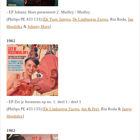
- EP Johnny Hoes presenteert 2: Medley / Medley
(Philips PE 433 133) [
De Twee Jantjes
,
De Limburgse Zusjes
, Ria Roda,
Jan
Hendrikx
&
Johnny Hoes
]
1962
- EP Zet je feestneus op no. 1: deel 1 / deel 1
(Philips PE 433 135) [
De Limburgse Zusjes
,
Jan & Peet
, Ria Roda &
Jantje
Hendrikx
]
1962