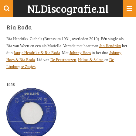
NLDiscografie.nl
Ga
direct
naar
Ria Roda
de
hoofdinhoud
Ria Hendrikx-Giebels (Brunssum 1931, overleden 2010). Eén single als
Ria van Weert en een als Mariella. Vormde met haar man
Jan Hendrikx
het
duo
Jantje Hendrikx & Ria Roda
. Met
Johnny Hoes
in het duo
Johnny
Hoes & Ria Roda
. Lid van
De Feestneuzen
,
Helma & Selma
en
De
Limburgse Zusjes
.
1958