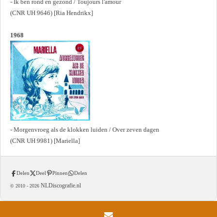
- Ik ben rond en gezond / Toujours l'amour
(CNR UH 9646) [Ria Hendrikx]
1968
- Morgenvroeg als de klokken luiden / Over zeven dagen
(CNR UH 9981) [Mariella]
Delen
Deel
Pinnen
Delen
NLDiscografie.nl
© 2010 -
2026