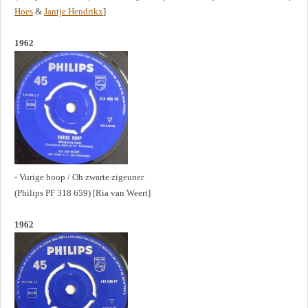
Hoes
&
Jantje Hendrikx
]
1962
- Vurige hoop / Oh zwarte zigeuner
(Philips PF 318 659) [Ria van Weert]
1962