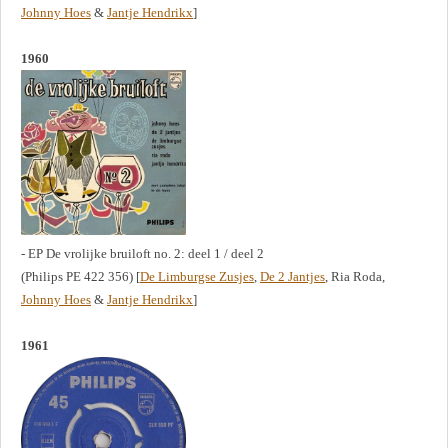
Johnny Hoes
&
Jantje Hendrikx
]
1960
- EP De vrolijke bruiloft no. 2: deel 1 / deel 2
(Philips PE 422 356) [
De Limburgse Zusjes
,
De 2 Jantjes
, Ria Roda,
Johnny Hoes
&
Jantje Hendrikx
]
1961