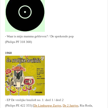
- Waar is mijn mamma gebleven? / De sprekende pop
(Philips PF 318 368)
1960
- EP De vrolijke bruiloft no. 1: deel 1 / deel 2
(Philips PE 422 355) [
De Limburgse Zusjes
,
De 2 Jantjes
, Ria Roda,