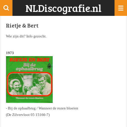
NLDiscografie.nl
Ga
direct
naar
Rietje & Bert
de
hoofdinhoud
Wie zijn dit? Info gezocht.
1973
- Bij de ophaalbrug / Wanneer de rozen bloeien
(De Zilvervloot 05 15166-7)