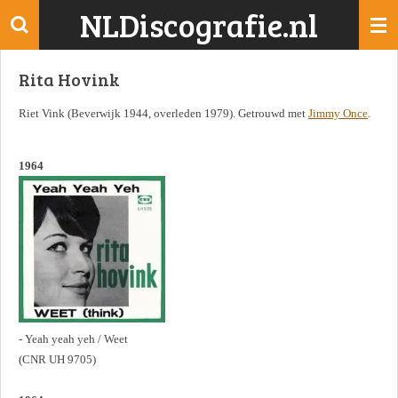
NLDiscografie.nl
Ga
direct
naar
Rita Hovink
de
hoofdinhoud
Riet Vink (Beverwijk 1944, overleden 1979). Getrouwd met
Jimmy Once
.
1964
- Yeah yeah yeh / Weet
(CNR UH 9705)