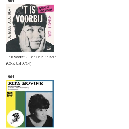
1964
- 't Is voorbij / De blue blue beat
(CNR UH 9714)
1964