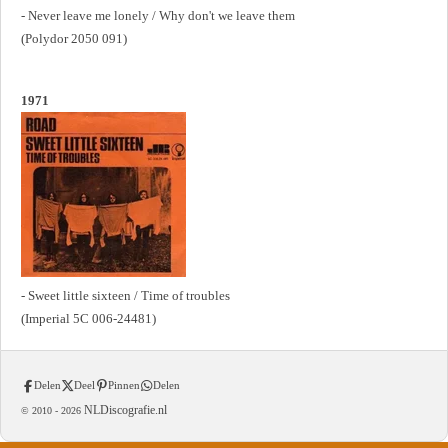
- Never leave me lonely / Why don't we leave them
(Polydor 2050 091)
1971
- Sweet little sixteen / Time of troubles
(Imperial 5C 006-24481)
Delen
Deel
Pinnen
Delen
NLDiscografie.nl
© 2010 -
2026