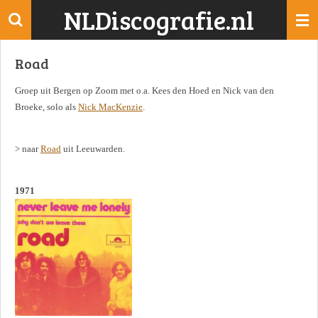
NLDiscografie.nl
Ga
direct
naar
Road
de
hoofdinhoud
Groep uit Bergen op Zoom met o.a. Kees den Hoed en Nick van den
Broeke, solo als
Nick MacKenzie
.
> naar
Road
uit Leeuwarden.
1971