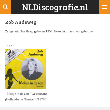
NLDiscografie.nl
Ga
direct
naar
Rob Andeweg
de
hoofdinhoud
Zanger uit Den Haag, geboren 1957. Gezocht: plaats van geboorte.
1987
- Meisje in de zon / Westenwind
(Hollandsche Nieuwe HN 8705)