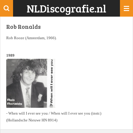
NLDiscografie.nl
Ga
direct
naar
Rob Ronalds
de
hoofdinhoud
Rob Rooze (Amsterdam, 1966).
1989
- When will I ever see you / When will I ever see you (instr.)
(Hollandsche Nieuwe HN 8914)