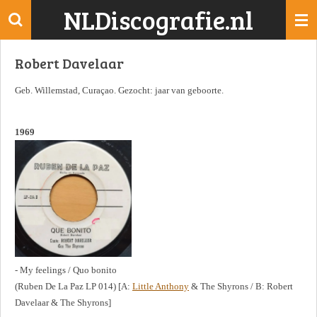
NLDiscografie.nl
Ga
direct
naar
Robert Davelaar
de
hoofdinhoud
Geb. Willemstad, Curaçao. Gezocht: jaar van geboorte.
1969
- My feelings / Quo bonito
(Ruben De La Paz LP 014) [A:
Little Anthony
& The Shyrons / B: Robert
Davelaar & The Shyrons]