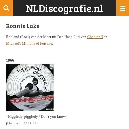
NLDiscografie.nl
Ga
direct
naar
Ronnie Lake
de
hoofdinhoud
Roeland (Roel) van der Meer uit Den Haag. Lid van
Chapter II
en
Michael's Minions of Fortune
.
1966
- Higgledy-piggledy / Don't you know
(Philips JF 333 617)