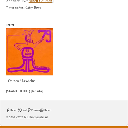
Xhofleer - B2:
Albert Geilman
]
* met orkest Ciby Boys
1979
- Oh nea / Lewieke
(Starlet 10 001) [Rosita]
Delen
Deel
Pinnen
Delen
NLDiscografie.nl
© 2010 -
2026