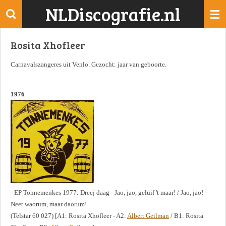
NLDiscografie.nl
Ga
direct
naar
Rosita Xhofleer
de
hoofdinhoud
Carnavalszangeres uit Venlo. Gezocht: jaar van geboorte.
1976
- EP Tonnemenkes 1977: Dreej daag - Jao, jao, geluif 't maar! / Jao, jao! -
Neet waorum, maar daorum!
(Telstar 60 027) [A1: Rosita Xhofleer - A2:
Albert Geilman
/ B1: Rosita