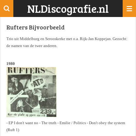
NLDiscografie.nl
Ga
direct
naar
Rufters Bijvoorbeeld
de
hoofdinhoud
Trio uit Middelburg en Serooskerke met o.a. Rijk-Jan Koppejan. Gezocht:
de namen van de twee anderen.
1980
- EP I don't want no - The truth - Emilie / Politics - Don't obey the system
(Ruft 1)