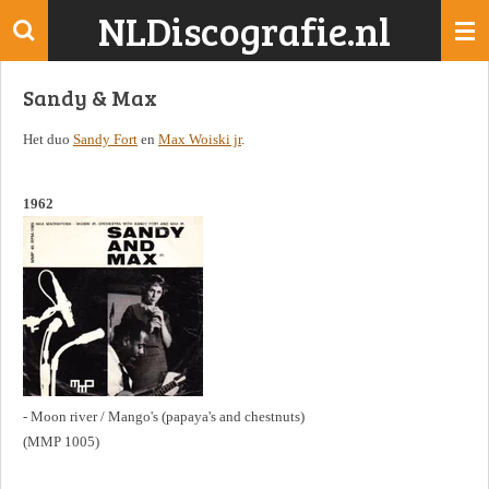
NLDiscografie.nl
Ga
direct
naar
Sandy & Max
de
hoofdinhoud
Het duo
Sandy Fort
en
Max Woiski jr
.
1962
- Moon river / Mango's (papaya's and chestnuts)
(MMP 1005)