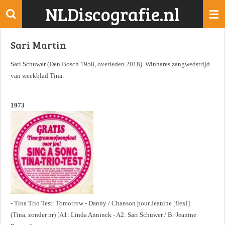
NLDiscografie.nl
Ga
direct
naar
Sari Martin
de
hoofdinhoud
Sari Schuwer (Den Bosch 1958, overleden 2018). Winnares zangwedstrijd
van weekblad Tina.
1973
- Tina Trio Test: Tomorrow - Danny / Chanson pour Jeanine [flexi]
(Tina, zonder nr) [A1: Linda Anninck - A2: Sari Schuwer / B: Jeanine