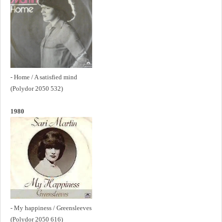
- Home / A satisfied mind
(Polydor 2050 532)
1980
- My happiness / Greensleeves
(Polydor 2050 616)