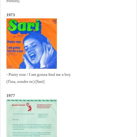
Peeters]
1973
- Prairy rose / I am gonna find me a boy
(Tina, zonder nr.) [Sari]
1977