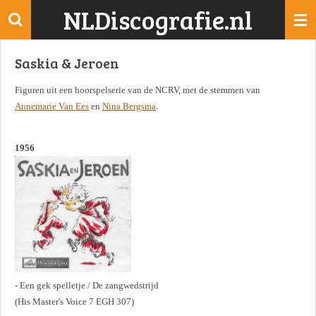
NLDiscografie.nl
Ga
direct
naar
Saskia & Jeroen
de
hoofdinhoud
Figuren uit een hoorspelserie van de NCRV, met de stemmen van
Annemarie Van Ees
en
Nina Bergsma
.
1956
- Een gek spelletje / De zangwedstrijd
(His Master's Voice 7 EGH 307)