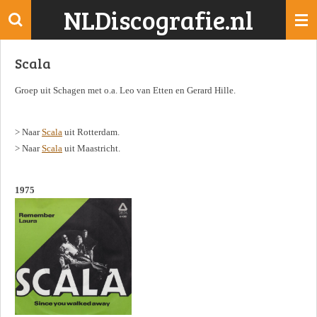
NLDiscografie.nl
Ga
direct
naar
Scala
de
hoofdinhoud
Groep uit Schagen met o.a. Leo van Etten en Gerard Hille.
> Naar
Scala
uit Rotterdam.
> Naar
Scala
uit Maastricht.
1975