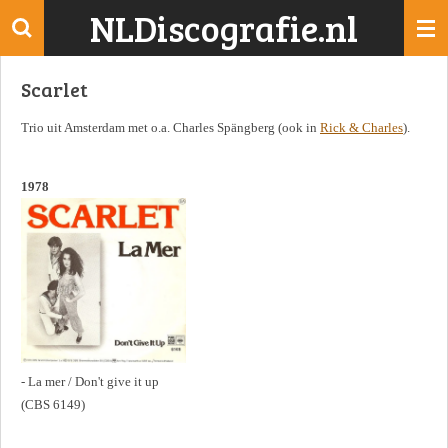
NLDiscografie.nl
Ga
direct
naar
Scarlet
de
hoofdinhoud
Trio uit Amsterdam met o.a. Charles Spängberg (ook in
Rick & Charles
).
1978
- La mer / Don't give it up
(CBS 6149)