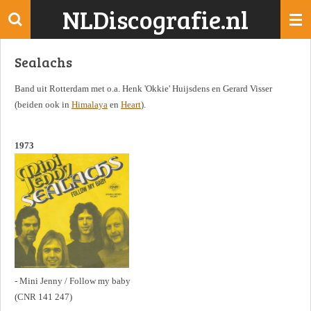
NLDiscografie.nl
Ga
direct
naar
Sealachs
de
hoofdinhoud
Band uit Rotterdam met o.a. Henk 'Okkie' Huijsdens en Gerard Visser
(beiden ook in
Himalaya
en
Heart
).
1973
- Mini Jenny / Follow my baby
(CNR 141 247)