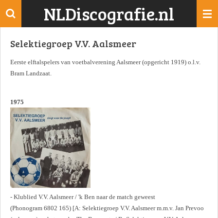
NLDiscografie.nl
Ga
direct
naar
Selektiegroep V.V. Aalsmeer
de
hoofdinhoud
Eerste elftalspelers van voetbalverening Aalsmeer (opgericht 1919) o.l.v.
Bram Landzaat.
1975
- Klublied V.V. Aalsmeer / 'k Ben naar de match geweest
(Phonogram 6802 165) [A: Selektiegroep V.V. Aalsmeer m.m.v. Jan Prevoo