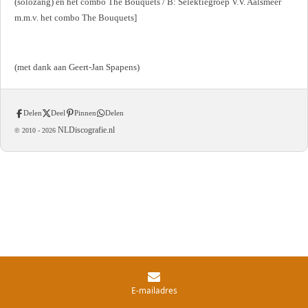
(solozang) en het combo The Bouquets / B: Selektiegroep V.V. Aalsmeer
m.m.v. het combo The Bouquets]
(met dank aan Geert-Jan Spapens)
Delen
Deel
Pinnen
Delen
NLDiscografie.nl
© 2010 -
2026
E-mailadres