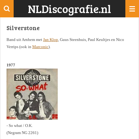
NLDiscografie.nl
Ga
direct
naar
Silverstone
de
hoofdinhoud
Band uit Arnhem met
Jan Klop
, Guus Steenhuis, Paul Keultjes en Nico
Verrips (ook in
Marconic
).
1977
- So what / O.K.
(Negram NG 2261)