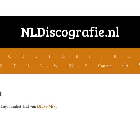
NLDiscografie.nl
C
D
E
F
G
H
I
J
K
L
S
T
U
V
W
XY
Z
Contact
0-9
m
lmjournalist. Lid van
Dikke Mik
.