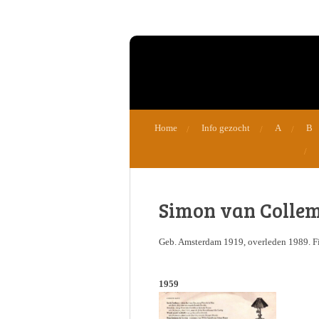
Ga
direct
naar
de
hoofdinhoud
Home
Info gezocht
A
B
Simon van Colle
Geb. Amsterdam 1919, overleden 1989. Fi
1959