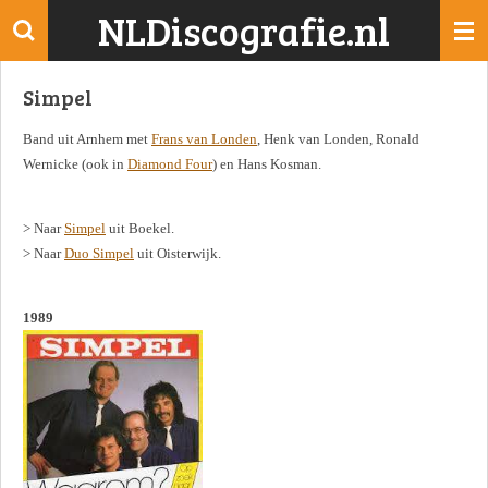
NLDiscografie.nl
Ga
direct
naar
Simpel
de
hoofdinhoud
Band uit Arnhem met
Frans van Londen
, Henk van Londen, Ronald
Wernicke (ook in
Diamond Four
) en Hans Kosman.
> Naar
Simpel
uit Boekel.
> Naar
Duo Simpel
uit Oisterwijk.
1989