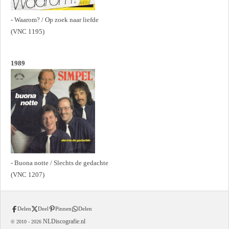
- Waarom? / Op zoek naar liefde
(VNC 1195)
1989
- Buona notte / Slechts de gedachte
(VNC 1207)
Delen
Deel
Pinnen
Delen
NLDiscografie.nl
© 2010 -
2026