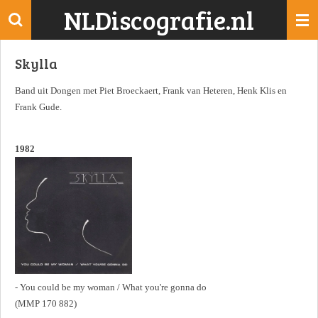
NLDiscografie.nl
Ga
direct
naar
Skylla
de
hoofdinhoud
Band uit Dongen met Piet Broeckaert, Frank van Heteren, Henk Klis en
Frank Gude.
1982
- You could be my woman / What you're gonna do
(MMP 170 882)