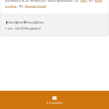
(Excelsior EXCEL 96 866) [A1: Socks;SportsSocks - A2:
FIEP
/ B1:
Romy
Liz Rose
- B2:
Nagasaki Swim
]
Delen
Deel
Pinnen
Delen
NLDiscografie.nl
© 2010 -
2026
E-mailadres