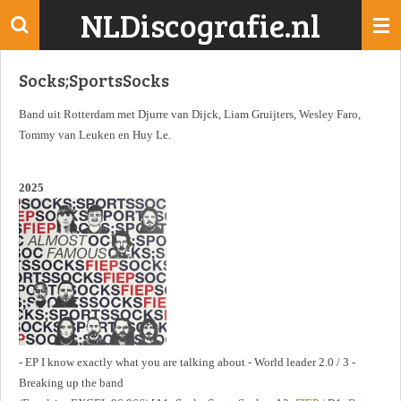
NLDiscografie.nl
Ga
direct
naar
Socks;SportsSocks
de
hoofdinhoud
Band uit Rotterdam met Djurre van Dijck, Liam Gruijters, Wesley Faro,
Tommy van Leuken en Huy Le.
2025
- EP I know exactly what you are talking about - World leader 2.0 / 3 -
Breaking up the band