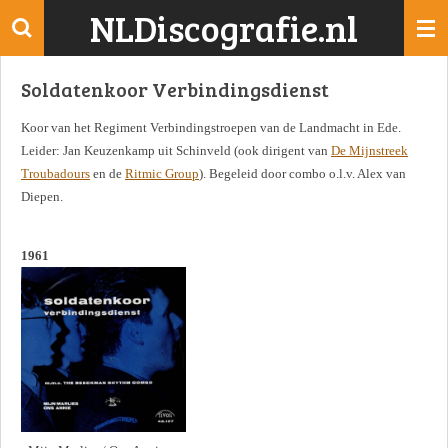
NLDiscografie.nl
Ga
direct
naar
Soldatenkoor Verbindingsdienst
de
hoofdinhoud
Koor van het Regiment Verbindingstroepen van de Landmacht in Ede.
Leider: Jan Keuzenkamp uit Schinveld (ook dirigent van
De Mijnstreek
Troubadours
en de
Ritmic Group
). Begeleid door combo o.l.v. Alex van
Diepen.
1961