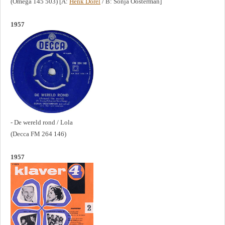
(Omega 145 503) [A:
Henk Dorel
/ B: Sonja Oosterman]
1957
- De wereld rond / Lola
(Decca FM 264 146)
1957