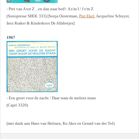
- Pret van A tot Z ...en dan naar bed!: A t/m I / J t/m Z
(Sonopresse SHOL 333) [Sonja Oosterman,
Piet Ekel
, Jacqueline Schuyer,
Inez Kraker & Kinderkoor De Alfabetjes]
1967
- Een groet voor de nacht / Daar waar de molens staan
(Capri 3320)
(met dank aan Hans van Hulssen, Ko Aker en Gerard van der Tol)