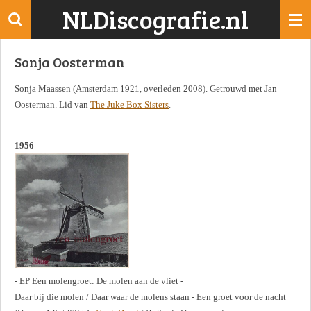
NLDiscografie.nl
Ga
direct
naar
Sonja Oosterman
de
hoofdinhoud
Sonja Maassen (Amsterdam 1921, overleden 2008). Getrouwd met Jan
Oosterman. Lid van
The Juke Box Sisters
.
1956
- EP Een molengroet: De molen aan de vliet -
Daar bij die molen / Daar waar de molens staan - Een groet voor de nacht