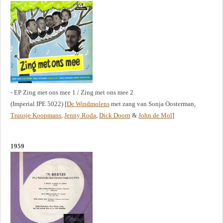
- EP Zing met ons mee 1 / Zing met ons mee 2
(Imperial IPE 5022) [
De Windmolens
met zang van Sonja Oosterman,
Truusje Koopmans
,
Jenny Roda
,
Dick Doorn
&
John de Mol
]
1959