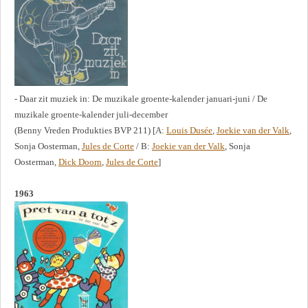
- Daar zit muziek in: De muzikale groente-kalender januari-juni / De
muzikale groente-kalender juli-december
(Benny Vreden Produkties BVP 211) [A:
Louis Dusée
,
Joekie van der Valk
,
Sonja Oosterman,
Jules de Corte
/ B:
Joekie van der Valk
, Sonja
Oosterman,
Dick Doorn
,
Jules de Corte
]
1963