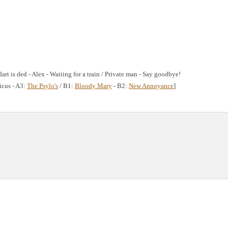
art is ded - Alex - Waiting for a train / Private man - Say goodbye!
icus - A3:
The Psylo's
/ B1:
Bloody Mary
- B2:
New Annoyance
]