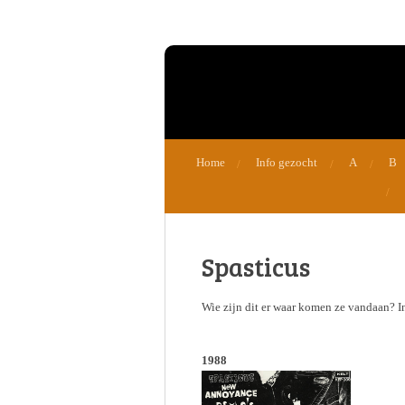
Ga
direct
naar
de
hoofdinhoud
Home
Info gezocht
A
B
Spasticus
Wie zijn dit er waar komen ze vandaan? I
1988