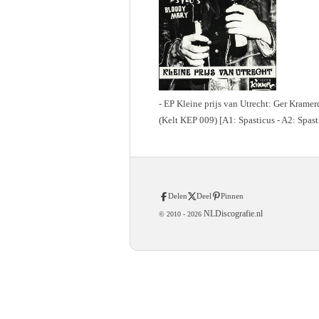
- EP Kleine prijs van Utrecht: Ger Kramerd
(Kelt KEP 009) [A1: Spasticus - A2: Spast
Delen
Deel
Pinnen
NLDiscografie.nl
© 2010 -
2026