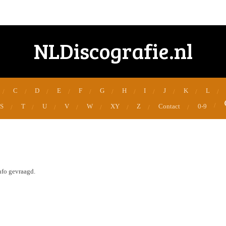
NLDiscografie.nl
C
D
E
F
G
H
I
J
K
L
S
T
U
V
W
XY
Z
Contact
0-9
nfo gevraagd.