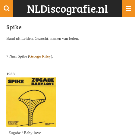
NLDiscografie.nl
Ga
direct
naar
Spike
de
hoofdinhoud
Band uit Leiden. Gezocht: namen van leden.
> Naar Spike (
George Riley
).
1983
- Zugabe / Baby-love