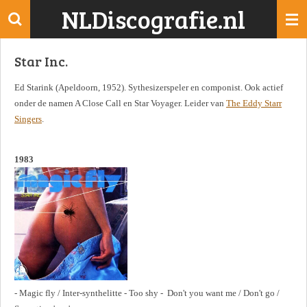
NLDiscografie.nl
Ga
direct
naar
Star Inc.
de
hoofdinhoud
Ed Starink (Apeldoorn, 1952). Sythesizerspeler en componist. Ook actief
onder de namen A Close Call en Star Voyager. Leider van
The Eddy Starr
Singers
.
1983
- Magic fly / Inter-synthelitte - Too shy - Don't you want me / Don't go /