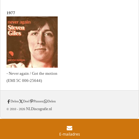
1977
- Never again / Got the motion
(EMI 5C 006-25644)
Delen
Deel
Pinnen
Delen
NLDiscografie.nl
© 2010 -
2026
E-mailadres