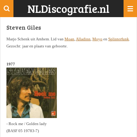
NLDiscografie.nl
Ga
direct
naar
Steven Giles
de
hoofdinhoud
Marjo Schenk uit Arnhem. Lid van
Moan
,
Alladinn
,
Moyo
en
Splinterfunk
.
Gezocht: jaar en plaats van geboorte.
1977
- Rock me / Golden lady
(BASF 05 19783-7)