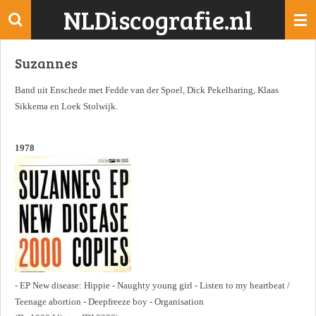
NLDiscografie.nl
Ga
direct
naar
Suzannes
de
hoofdinhoud
Band uit Enschede met Fedde van der Spoel, Dick Pekelharing, Klaas
Sikkema en Loek Stolwijk.
1978
- EP New disease: Hippie - Naughty young girl - Listen to my heartbeat /
Teenage abortion - Deepfreeze boy - Organisation