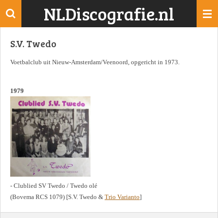
NLDiscografie.nl
Ga
direct
naar
S.V. Twedo
de
hoofdinhoud
Voetbalclub uit Nieuw-Amsterdam/Veenoord, opgericht in 1973.
1979
- Clublied SV Twedo / Twedo olé
(Bovema RCS 1079) [S.V. Twedo &
Trio Varianto
]