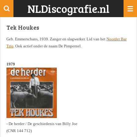
NLDiscografie.nl
Ga
direct
naar
Tek Houkes
de
hoofdinhoud
Geb. Emmerschans, 1939. Zanger en slagwerker. Lid van het
Noorder Bar
Trio
. Ook actief onder de naam De Pimpernel.
1979
- De herder / De geschiedenis van Billy Joe
(CNR 144 712)