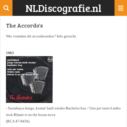
NLDiscografie.nl
Ga
direct
naar
The Accordo's
de
hoofdinhoud
Wie vormden dit accordeonduo? Info gezocht.
1963
- Soerabaya-Junge, komm' bald wieder-Bachelor boy / Uno per tutte-Limbo
rock-Blame it on the bossa nova
(RCA 47-9456)