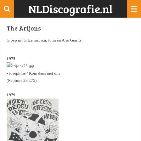
NLDiscografie.nl
Ga
direct
naar
The Arijons
de
hoofdinhoud
Groep uit Gilze met o.a. John en Arjo Gerrits.
1975
- Josephine / Kom dans met ons
(Neptune 23 275)
1979