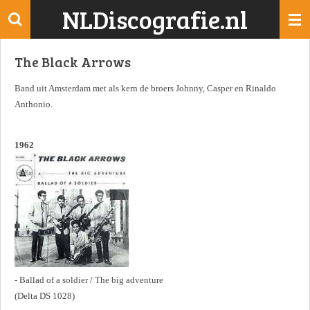
NLDiscografie.nl
Ga
direct
naar
The Black Arrows
de
hoofdinhoud
Band uit Amsterdam met als kern de broers Johnny, Casper en Rinaldo
Anthonio.
1962
- Ballad of a soldier / The big adventure
(Delta DS 1028)