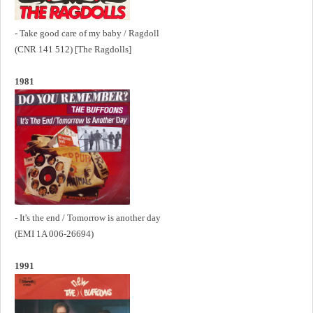
- Take good care of my baby / Ragdoll
(CNR 141 512) [The Ragdolls]
1981
- It's the end / Tomorrow is another day
(EMI 1A 006-26694)
1991