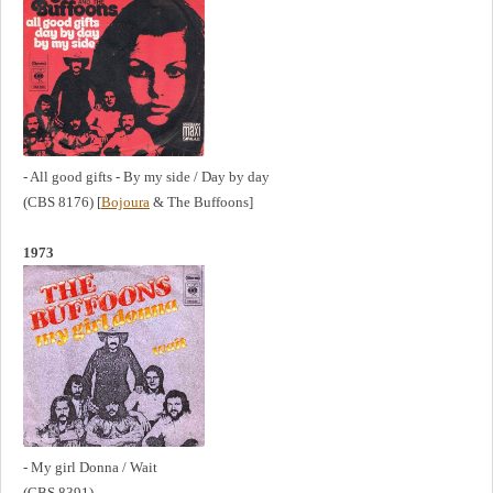
- All good gifts - By my side / Day by day
(CBS 8176) [
Bojoura
& The Buffoons]
1973
- My girl Donna / Wait
(CBS 8391)