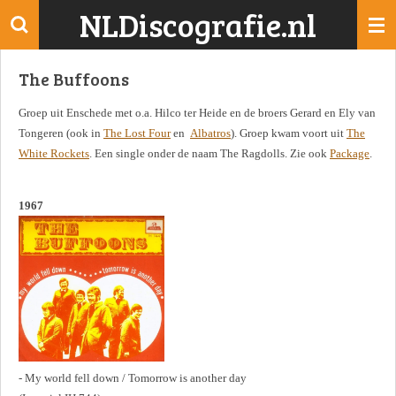
NLDiscografie.nl
Ga
direct
naar
The Buffoons
de
hoofdinhoud
Groep uit Enschede met o.a. Hilco ter Heide en de broers Gerard en Ely van
Tongeren (ook in
The Lost Four
en
Albatros
). Groep kwam voort uit
The
White Rockets
. Een single onder de naam The Ragdolls. Zie ook
Package
.
1967
- My world fell down / Tomorrow is another day