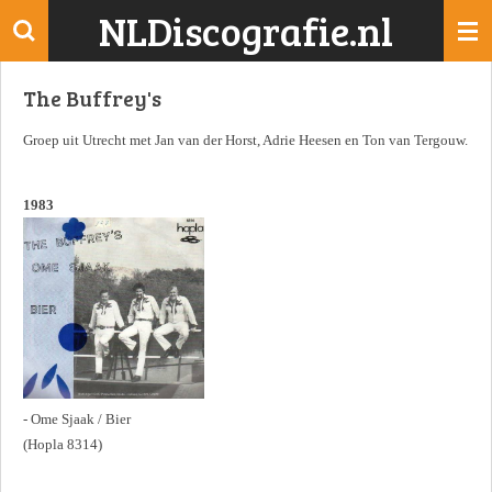
NLDiscografie.nl
Ga
direct
naar
The Buffrey's
de
hoofdinhoud
Groep uit Utrecht met Jan van der Horst, Adrie Heesen en Ton van Tergouw.
1983
- Ome Sjaak / Bier
(Hopla 8314)