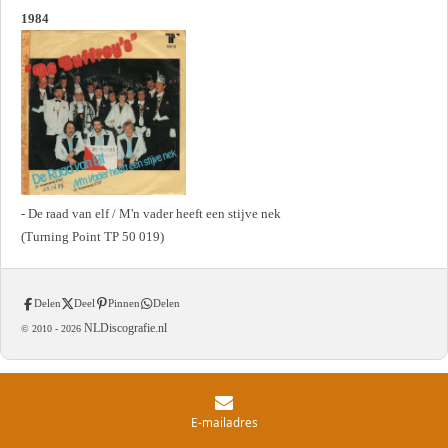
1984
- De raad van elf / M'n vader heeft een stijve nek
(Turning Point TP 50 019)
Delen
Deel
Pinnen
Delen
NLDiscografie.nl
© 2010 -
2026
E-mailadres