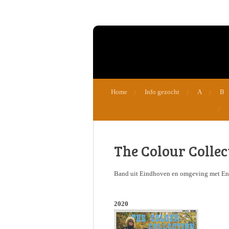
Ga
direct
naar
de
hoofdinhoud
Home
Info gezocht
A
B
The Colour Collec
Band uit Eindhoven en omgeving met En
2020