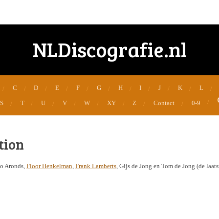
NLDiscografie.nl
C
D
E
F
G
H
I
J
K
L
S
T
U
V
W
XY
Z
Contact
0-9
tion
o Aronds,
Floor Henkelman
,
Frank Lamberts
, Gijs de Jong en Tom de Jong (de laat