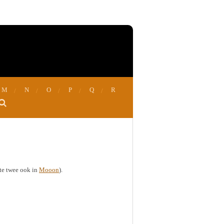
M
N
O
P
Q
R
ste twee ook in
Mooon
).