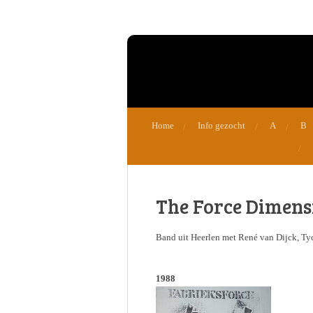
Ga
direct
naar
de
hoofdinhoud
Home
Info gezocht
A
B
The Force Dimens
Band uit Heerlen met René van Dijck, Ty
1988