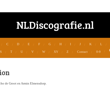
NLDiscografie.nl
C
D
E
F
G
H
I
J
K
L
S
T
U
V
W
XY
Z
Contact
0-9
ion
cho de Groot en Armin Elmensdorp.