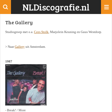
NLDiscografie.nl
Ga
direct
naar
The Gallery
de
hoofdinhoud
Studiogroep met o.a.
Cees Stolk
, Marjolein Keuning en Guus Westdorp.
> Naar
Gallery
uit Amsterdam.
1987
- Break! / More